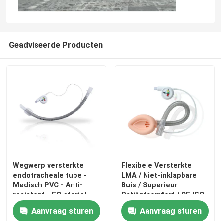
Geadviseerde Producten
Wegwerp versterkte
Flexibele Versterkte
endotracheale tube -
LMA / Niet-inklapbare
Medisch PVC - Anti-
Buis / Superieur
resistent - EO steriel -
Patiëntcomfort / CE ISO
CE & ISO gecertificeerd
Gecertificeerd
Aanvraag sturen
Aanvraag sturen