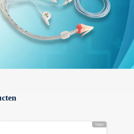
ucten
Video