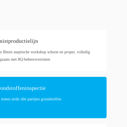
istproductielijn
de Rmist aseptische workshop schoon en proper, volledig
gzaam met 8Q-beheersvereisten
ondstoffeninspectie
 testen strikt alle partijen grondstoffen