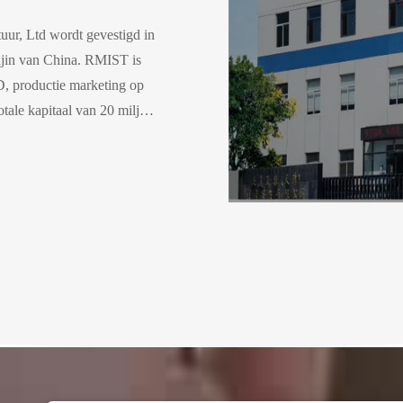
uur, Ltd wordt gevestigd in
ianjin van China. RMIST is
D, productie marketing op
tale kapitaal van 20 miljoen
de 100,000 niveaureiniging
um van 60 m ²Onze
 apparaten in