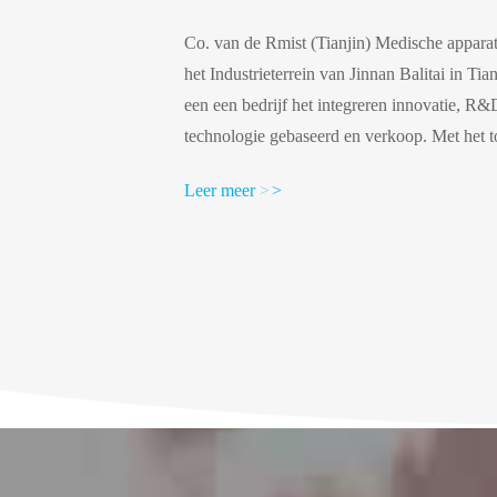
Co. van de Rmist (Tianjin) Medische apparat
het Industrieterrein van Jinnan Balitai in T
een een bedrijf het integreren innovatie, R&
technologie gebaseerd en verkoop. Met het to
investering, vestigden wij de workshop van 
Leer meer
>
>
van 2200 m ², en het 10,000 levelaboratori
hoofddieproducten zijn Klasseni/ll medische
luchtroutebeheer worden ...