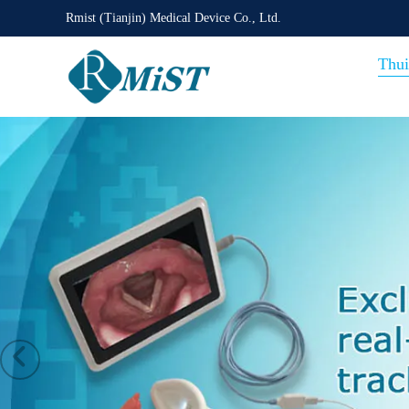
Rmist (Tianjin) Medical Device Co., Ltd.
Thui
