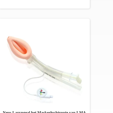
Neus Laryngeal het Maskerluchtroute van LMA