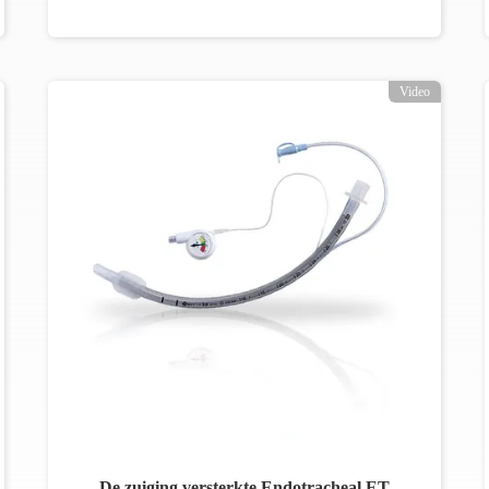
Video
De zuiging versterkte Endotracheal ET