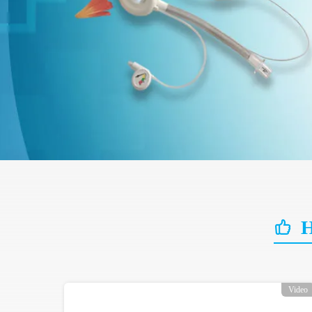
H
Video