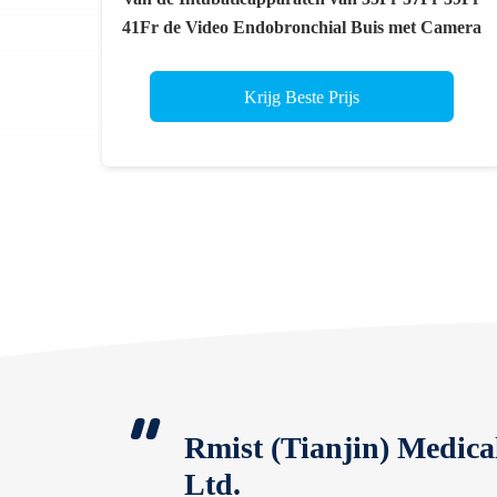
41Fr de Video Endobronchial Buis met Camera
Krijg Beste Prijs
Rmist (Tianjin) Medical
Ltd.