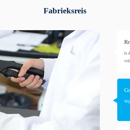
Fabrieksreis
Rm
Is 
vol
Gr
Wij