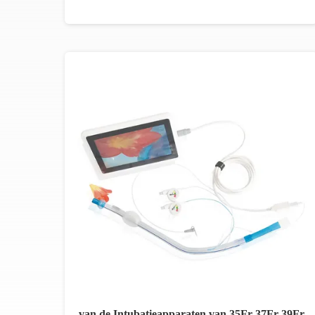
van de Intubatieapparaten van 35Fr 37Fr 39Fr