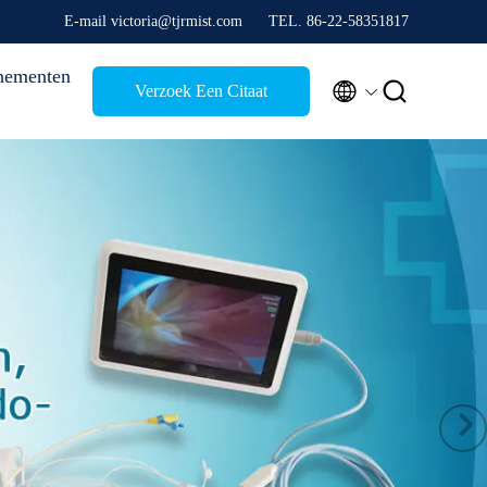
E-mail victoria@tjrmist.com
TEL. 86-22-58351817
nementen


Verzoek Een Citaat
