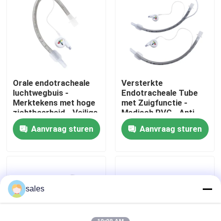
Over ons
Fabrieksreis
Orale endotracheale
Versterkte
Kwaliteitscontrole
luchtwegbuis -
Endotracheale Tube
Merktekens met hoge
met Zuigfunctie -
zichtbaarheid - Veilige
Medisch PVC - Anti-
Contacteer ons
plaatsing - Latexvrij -
resistent - CE & ISO
Aanvraag sturen
Aanvraag sturen
ISO CE-certificering
Gecertificeerd
Vraag een offerte aan
ET Buisluchtroute
sales
Laryngeal Maskerluchtroute