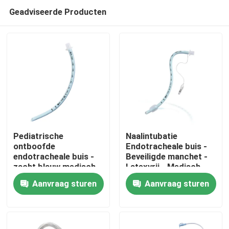
Geadviseerde Producten
Pediatrische
Naalintubatie
ontboofde
Endotracheale buis -
endotracheale buis -
Beveiligde manchet -
Thuis
zacht blauw medisch
Latexvrij - Medisch
PVC - CE ISO-
PVC - Duidelijke
Aanvraag sturen
Aanvraag sturen
gecertificeerd
markeringen
Producten
VR-show