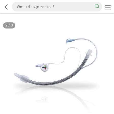
2
/
3