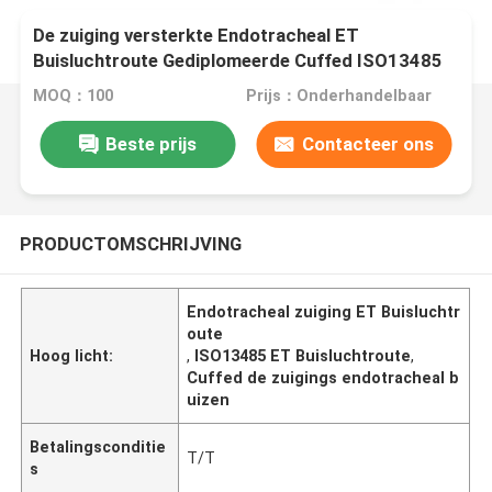
De zuiging versterkte Endotracheal ET
Buisluchtroute Gediplomeerde Cuffed ISO13485
MOQ：100
Prijs：Onderhandelbaar
Beste prijs
Contacteer ons
PRODUCTOMSCHRIJVING
Endotracheal zuiging ET Buisluchtr
oute
Hoog licht:
,
ISO13485 ET Buisluchtroute
,
Cuffed de zuigings endotracheal b
uizen
Betalingsconditie
T/T
s