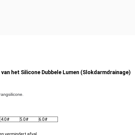
 van het Silicone Dubbele Lumen (Slokdarmdrainage)
angsilicone.
4.0#
5.0#
6.0#
en vermindert afval