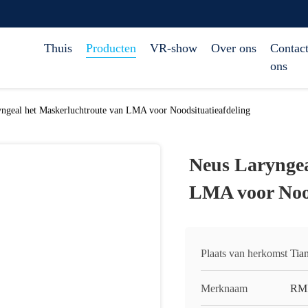
Thuis
Producten
VR-show
Over ons
Contact
ons
ngeal het Maskerluchtroute van LMA voor Noodsituatieafdeling
Neus Laryngea
LMA voor Nood
Plaats van herkomst
Tia
Merknaam
RM