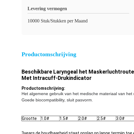
Levering vermogen
10000 Stuk/Stukken per Maand
Productomschrijving
Beschikbare Laryngeal het Maskerluchtroute
Met Intracuff-Drukindicator
Productomschrijving:
Het algemene gebruik van het medische materiaal van het r
Goede biocompatibility, sluit pasvorm.
Grootte
1.0#
1.5#
2.0#
2.5#
3.0#
3years de houdbaarheid staat opslag op lange termijn toe 