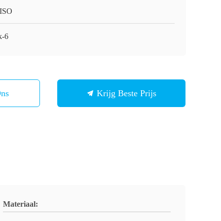
ISO
-6
Ons
Krijg Beste Prijs
Materiaal: