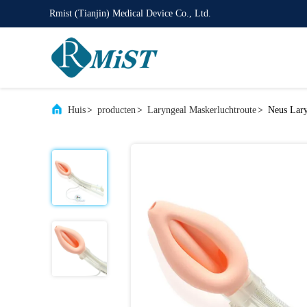
Rmist (Tianjin) Medical Device Co., Ltd.
Huis
>
producten
>
Laryngeal Maskerluchtroute
>
Neus Lary