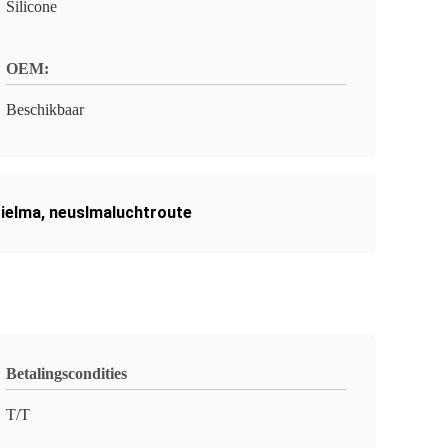
Silicone
OEM:
Beschikbaar
tielma
,
neuslmaluchtroute
Betalingscondities
T/T