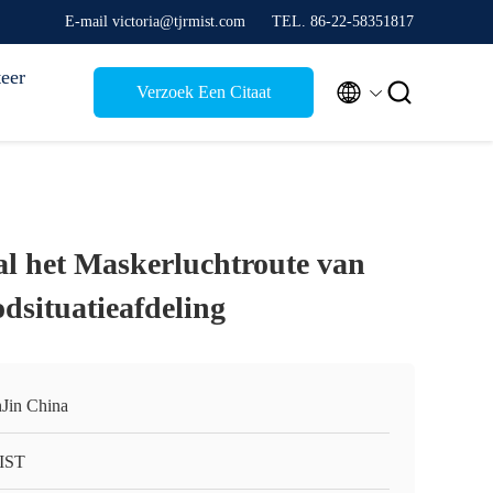
E-mail victoria@tjrmist.com
TEL. 86-22-58351817
eer


Verzoek Een Citaat
l het Maskerluchtroute van
situatieafdeling
nJin China
IST