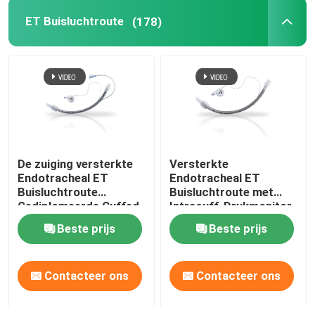
ET Buisluchtroute
(178)
OEM-katheters
De zuiging versterkte
Versterkte
Endotracheal ET
Endotracheal ET
Buisluchtroute
Buisluchtroute met
Gediplomeerde Cuffed
Intracuff-Drukmonitor
ISO13485
Beste prijs
Beste prijs
Contacteer ons
Contacteer ons