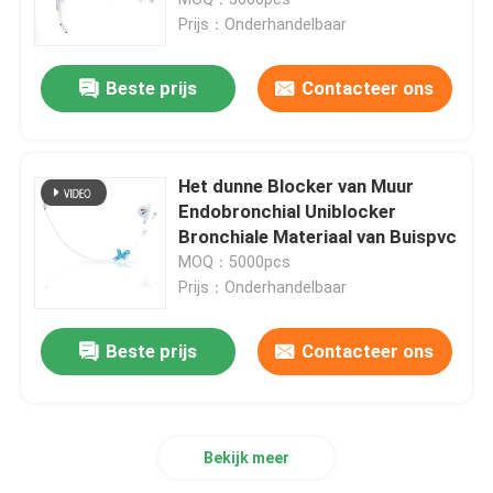
Prijs：Onderhandelbaar
ET Buisluchtroute
Beste prijs
Contacteer ons
Laryngeal Maskerluchtroute
Het dunne Blocker van Muur
Nasopharyngeal Luchtroutebuis
Endobronchial Uniblocker
Bronchiale Materiaal van Buispvc
MOQ：5000pcs
Beschikbare Endotracheal Buis
Prijs：Onderhandelbaar
Dubbele Lumen Luchtpijptak
Beste prijs
Contacteer ons
De Monitor van de luchtroutedruk
Bekijk meer
De Manometer van de manchetdruk