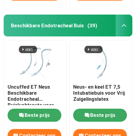
Beschikbare Endotracheal Buis
(39)
Uncuffed ET Neus
Neus- en keel ET 7,5
Beschikbare
Intubatiebuis voor Vrij
Endotracheal
Zuigelingslatex
Buisluchtroute voor
Chirurgische OEM
Beste prijs
Beste prijs
Contacteer ons
Contacteer ons