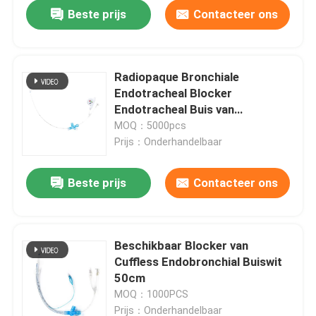
Beste prijs
Contacteer ons
Radiopaque Bronchiale
Endotracheal Blocker
Endotracheal Buis van
Uniblocker
MOQ：5000pcs
Prijs：Onderhandelbaar
Beste prijs
Contacteer ons
Thuis
Beschikbaar Blocker van
Cuffless Endobronchial Buiswit
Producten
50cm
MOQ：1000PCS
VR-show
Prijs：Onderhandelbaar