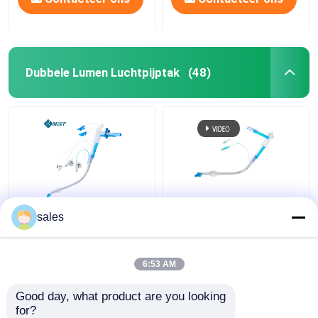
Dubbele Lumen Luchtpijptak
(48)
Van het Lumencuffed
ODM Cuffed Dubbele
sales
Tracheostomy van ICU
Lumen Luchtpijptak
Dubbele Cannula van de
voor Tracheostomy
de Buistrachee
6:53 AM
Beste prijs
Beste prijs
Good day, what product are you looking 
for?