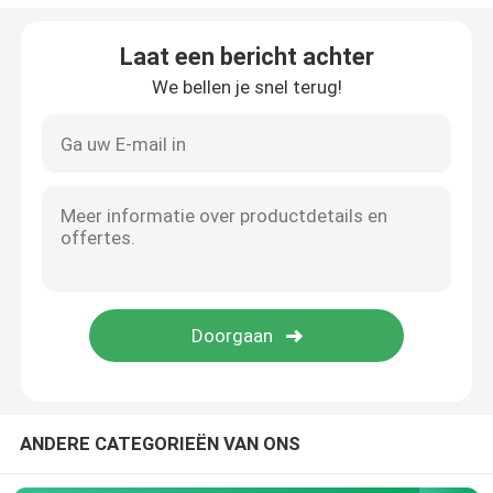
Bronchiale Blocker Buis
Laat een bericht achter
We bellen je snel terug!
Zuig katheter
Videointubatieapparaten
Oropharyngeal Luchtroutebuis
Persoonlijk beschermingsmiddelppe
Verdoofingsmiddelen
ANDERE CATEGORIEËN VAN ONS
Endotracheale buiscomponenten