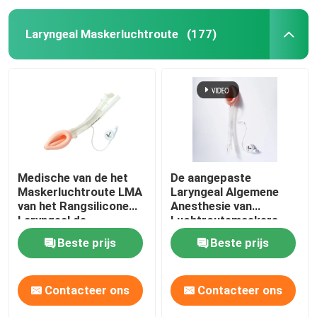
Laryngeal Maskerluchtroute
(177)
Medische van de het
De aangepaste
Maskerluchtroute LMA
Laryngeal Algemene
van het Rangsilicone
Anesthesie van
Laryngeal de
Luchtroutemaskers
Beschermerluchtroute
LMA
Beste prijs
Beste prijs
Contacteer ons
Contacteer ons