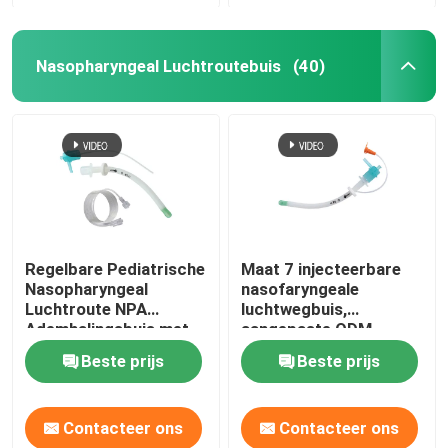
Nasopharyngeal Luchtroutebuis
(40)
Regelbare Pediatrische
Maat 7 injecteerbare
Nasopharyngeal
nasofaryngeale
Luchtroute NPA
luchtwegbuis,
Ademhalingsbuis met
aangepaste ODM
Zacht Uiteinde
ondersteund
Beste prijs
Beste prijs
Contacteer ons
Contacteer ons