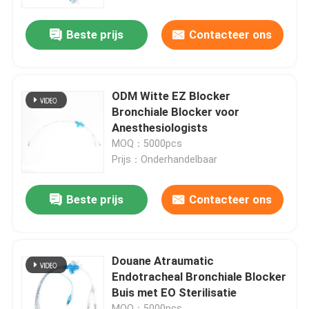
Beste prijs
Contacteer ons
Over ons
Fabrieksreis
ODM Witte EZ Blocker
Bronchiale Blocker voor
Kwaliteitscontrole
Anesthesiologists
MOQ：5000pcs
Prijs：Onderhandelbaar
Contacteer ons
Beste prijs
Contacteer ons
nieuws
Alle Gevallen
Douane Atraumatic
Endotracheal Bronchiale Blocker
Buis met EO Sterilisatie
Vraag een offerte aan
MOQ：5000pcs