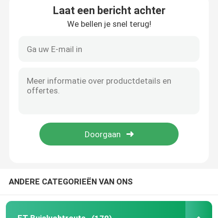
Laat een bericht achter
We bellen je snel terug!
ET Buisluchtroute
Laryngeal Maskerluchtroute
Nasopharyngeal Luchtroutebuis
Beschikbare Endotracheal Buis
Dubbele Lumen Luchtpijptak
De Monitor van de luchtroutedruk
ANDERE CATEGORIEËN VAN ONS
De Manometer van de manchetdruk