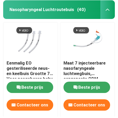
Nasopharyngeal Luchtroutebuis
(40)
Eenmalig EO
Maat 7 injecteerbare
gesteriliseerde neus-
nasofaryngeale
en keelbuis Grootte 7
luchtwegbuis,
Voor pasgeboren baby
aangepaste ODM
ondersteund
Beste prijs
Beste prijs
Contacteer ons
Contacteer ons