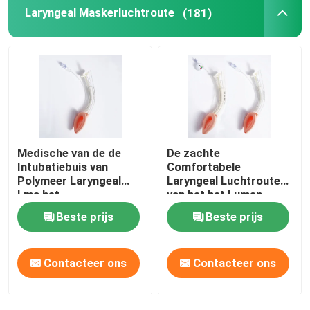
Laryngeal Maskerluchtroute
(181)
OEM-katheters
Medische van de de
De zachte
Intubatiebuis van
Comfortabele
Polymeer Laryngeal
Laryngeal Luchtroute
Lma het
van het het Lumen
Maskerluchtroute voor
Laryngeal Masker van
Beste prijs
Beste prijs
Chirurgie
de Maskerluchtroute
LMA Medische
InstrumentDual
Contacteer ons
Contacteer ons