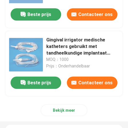
Beste prijs
Contacteer ons
Over ons
Fabrieksreis
Gingival irrigator medische
katheters gebruikt met
Kwaliteitscontrole
tandheelkundige implantaat
machine
MOQ：1000
Prijs：Onderhandelbaar
Contacteer ons
Beste prijs
Contacteer ons
nieuws
Alle Gevallen
Bekijk meer
Vraag een offerte aan