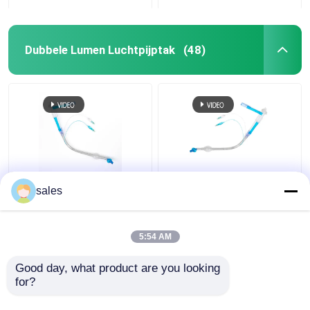
Dubbele Lumen Luchtpijptak
(48)
FR28-FR41
ODM Cuffed Dubbele
sales
Endotracheal Dubbel
Lumen Luchtpijptak
Tracheaal Cannula van
voor Tracheostomy
de Lumenbuis Apparaat
5:54 AM
Beste prijs
Beste prijs
Good day, what product are you looking 
for?
Contacteer ons
Contacteer ons